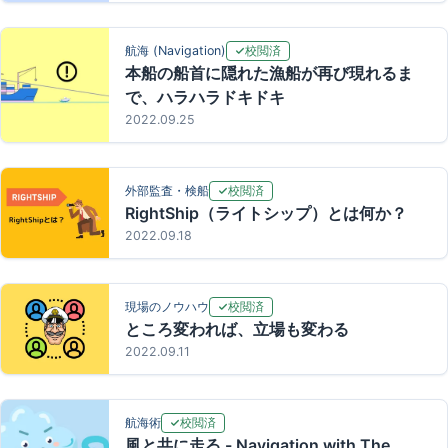
校閲済
航海 (Navigation)
本船の船首に隠れた漁船が再び現れるま
で、ハラハラドキドキ
2022.09.25
校閲済
外部監査・検船
RightShip（ライトシップ）とは何か？
2022.09.18
校閲済
現場のノウハウ
ところ変われば、立場も変わる
2022.09.11
校閲済
航海術
風と共に走る - Navigation with The