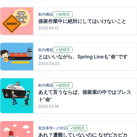
校閲済
船内機器
係留作業中に絶対にしてはいけないこと
2020.04.12
校閲済
船内機器
とはいいながら、Spring Lineも“命”です
2020.03.22
校閲済
船内機器
あえて言うならば、係留索の中ではブレス
ト“命”
2020.03.18
校閲済
緊急事態への対応
あれ？遭難していないのに なぜピカピカ