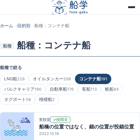
ホーム
目的別
船種：コンテナ船
船種：コンテナ船
船種
船種で絞る
LNG船
オイルタンカー
コンテナ船
229
208
191
バルクキャリア
自動車船
客船
帆船
190
176
113
84
タグボート
櫓櫂船
58
2
校閲済
実技室
船橋の位置ではなく、錨の位置が投錨位置
2022.10.16