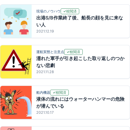
校閲済
現場のノウハウ
出港S/B作業終了後、船長の顔を見に来な
い人
2021.12.19
校閲済
運航実態と注意点
濡れた軍手が引き起こした取り返しのつか
ない悲劇
2021.11.28
校閲済
船内機器
液体の流れにはウォーターハンマーの危険
が潜んでいる
2021.10.17