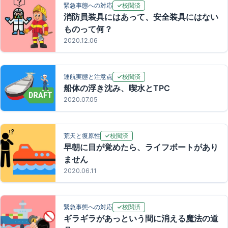
校閲済
緊急事態への対応
消防員装具にはあって、安全装具にはない
ものって何？
2020.12.06
校閲済
運航実態と注意点
船体の浮き沈み、喫水とTPC
2020.07.05
校閲済
荒天と復原性
早朝に目が覚めたら、ライフボートがあり
ません
2020.06.11
校閲済
緊急事態への対応
ギラギラがあっという間に消える魔法の道