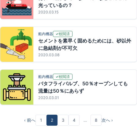
光っているの？
2020.03.15
校閲済
船内機器
セメントを素早く固めるためには、砂以外
に急結剤が不可欠
2020.03.08
校閲済
船内機器
バタフライバルブ、50％オープンしても
流量は50％にあらず
2020.03.01
‹ 前へ
1
2
3
4
…
8
次へ ›