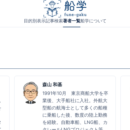
目的別表示
記事検索
著者一覧
船学について
森山 和基
。
1991年10月 東京商船大学を卒
。
業後、大手船社に入社。外航大
を
型船の航海士として多くの船種
は
に乗船した後、数度の陸上勤務
タ
を経験。自動車船、LNG船、カ
て
タレールLNGプロジェクト等