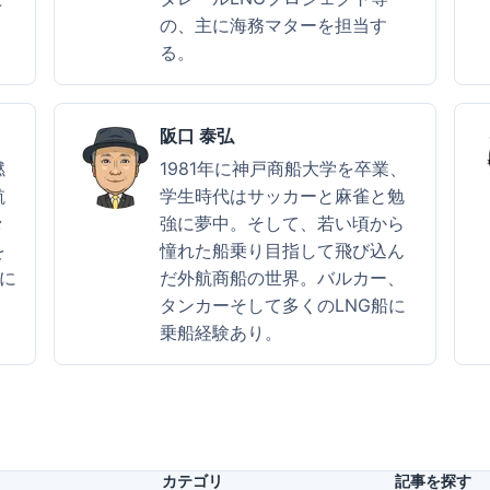
の、主に海務マターを担当す
る。
阪口 泰弘
燃
1981年に神戸商船大学を卒業、
航
学生時代はサッカーと麻雀と勉
々
強に夢中。そして、若い頃から
を
憧れた船乗り目指して飛び込ん
に
だ外航商船の世界。バルカー、
タンカーそして多くのLNG船に
乗船経験あり。
カテゴリ
記事を探す