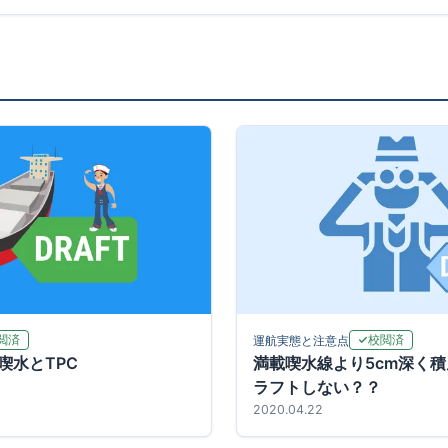
閲済
校閲済
運航実態と注意点
喫水とTPC
満載喫水線より5cm深く
ラフトしない？？
2020.04.22