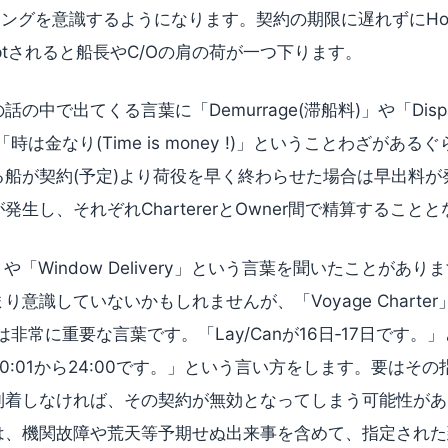
ングを意識するようになります。契約の期限に遅れずにHold In
eptされると船長やC/Oの肩の荷が一つ下ります。
中で出てくる言葉に「Demurrage(滞船料)」や「Dispat
時は金なり(Time is money !)」ということわざがあ
る船が契約(予定)より荷役を早く終わらせた場合は早出料が
生し、それぞれChartererとOwner間で精算すること
n」や「Window Delivery」という言葉を聞いたことがあ
意識していないかもしれませんが、「Voyage Charter」の
非常に重要な言葉です。「Lay/Canが16日‐17日です。」と
6日の00:01から24:00です。」という言い方をします。要は
到着しなければ、その契約が無効となってしまう可能性があ
は、機関故障や荒天等予期せぬ出来事を含めて、指定された