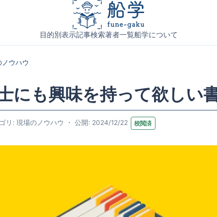
目的別表示
記事検索
著者一覧
船学について
のノウハウ
士にも興味を持って欲しい
リ: 現場のノウハウ ・ 公開: 2024/12/22
校閲済