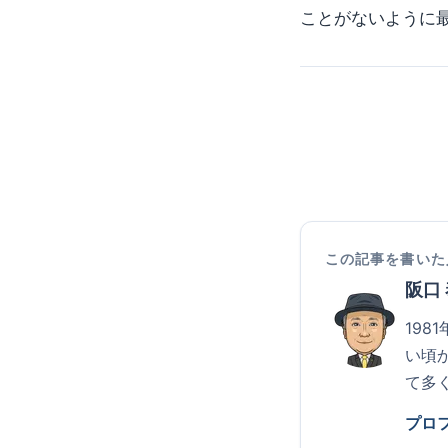
ことがないように
この記事を書いた
阪口
19
い頃
て多
プロ