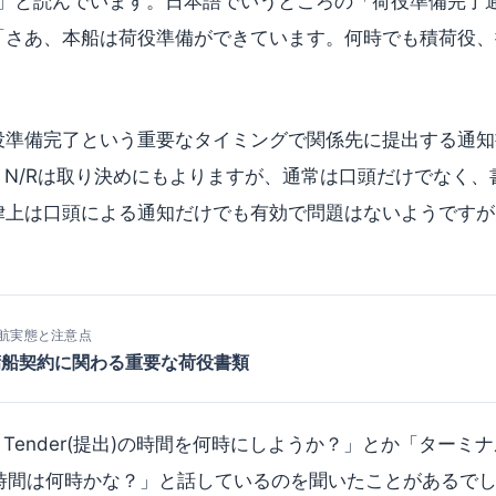
ル)」と読んでいます。日本語でいうところの「荷役準備完了
「さあ、本船は荷役準備ができています。何時でも積荷役、
準備完了という重要なタイミングで関係先に提出する通知書類が
」です。N/Rは取り決めにもよりますが、通常は口頭だけでなく
律上は口頭による通知だけでも有効で問題はないようですが
航実態と注意点
傭船契約に関わる重要な荷役書類
R Tender(提出)の時間を何時にしようか？」とか「ターミナ
)した時間は何時かな？」と話しているのを聞いたことがあるで