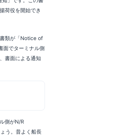
通知」です。この書
揚荷役を開始でき
「Notice of
、書面でターミナル側
、書面による通知
ル側がN/R
しょう。昔よく船長