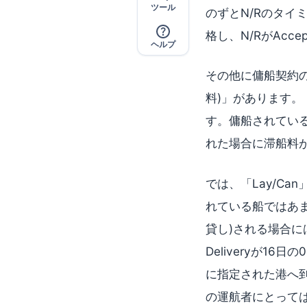
ツール
のずとN/Rのタイミ
格し、N/RがAcc
ヘルプ
その他に傭船契約の話の
料)」があります。「
す。傭船されてい
れた場合に滞船料が発
では、「Lay/Ca
れている船ではあまり
貸し)される場合には
Deliveryが1
に指定された港へ
の運航者にとって