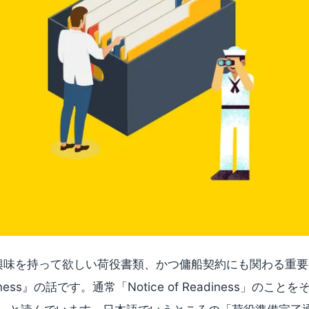
興味を持って欲しい荷役書類、かつ傭船契約にも関わる重要
eadiness』の話です。通常「Notice of Readiness」の