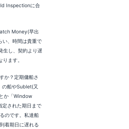
spectionに合
ch Money(早出
るぐらい、時間は貴重で
発生し、契約より遅
となります。
りますか？定期傭船さ
船やSublet(又
か「Window
その指定された期日まで
るのです。私達船
到着期日に遅れる