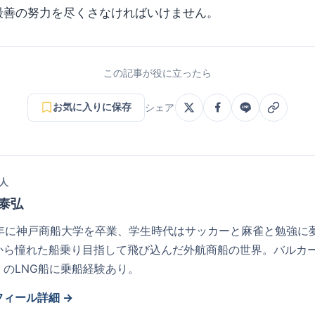
最善の努力を尽くさなければいけません。
この記事が役に立ったら
お気に入りに保存
シェア
人
 泰弘
81年に神戸商船大学を卒業、学生時代はサッカーと麻雀と勉強に
から憧れた船乗り目指して飛び込んだ外航商船の世界。バルカ
くのLNG船に乗船経験あり。
フィール詳細 →