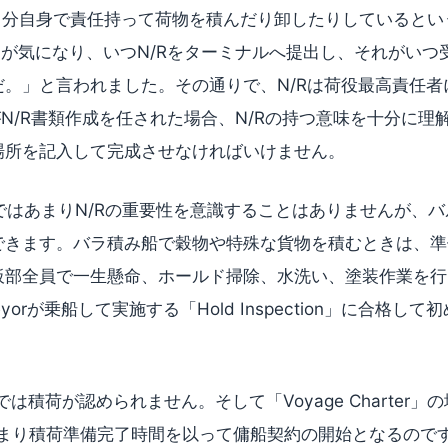
は自分自身で責任持って荷物を積んだり卸したりしているとい
間が気になり、いつN/Rをターミナルへ提出し、それがいつ
だ。」と言われました。その通りで、N/Rは荷役最高責任者
がN/R書類作成を任された場合、N/Rの持つ意味を十分に理
場所を記入して完成させなければいけません。
ではあまりN/Rの重要性を意識することはありませんが、
できます。バラ積み船で穀物や特殊な貨物を積むときは、準
板部全員で一生懸命、ホールド掃除、水洗い、塗装作業を行
yorが乗船して実施する「Hold Inspection」に合格して初め
ldでは積荷が認められません。そして「Voyage Charter」
、つまり積荷準備完了時間を以って傭船契約の開始となるのです