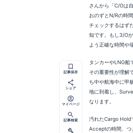
さんから「C/O
おのずとN/Rの時
チェックするはず
知です。もし3/O
よう正確な時間や
タンカーやLNG船
その重要性が理解
記事保存
ち中や航海中に甲
シェア
地に到着し、Surve
なります。
マイページ
汚れたCargo Ho
記事検索
Acceptの時間