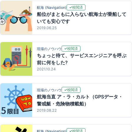
校閲済
航海 (Navigation)
船位がまともに入らない航海士が乗船して
いても安心です
2019.06.25
校閲済
現場のノウハウ
ちょっと待て、サービスエンジニアを呼ぶ
前に何をした?
2021.10.24
校閲済
現場のノウハウ
航海当直 ア・ラ・カルト（GPSデータ・
警戒艇・危険物積載船）
2019.08.22
校閲済
航海 (Navigation)