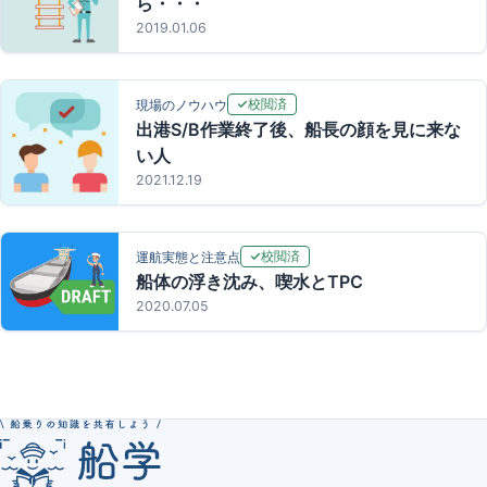
ら・・・
2019.01.06
校閲済
現場のノウハウ
出港S/B作業終了後、船長の顔を見に来な
い人
2021.12.19
校閲済
運航実態と注意点
船体の浮き沈み、喫水とTPC
2020.07.05