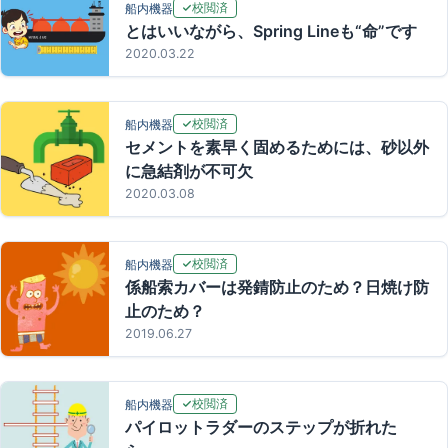
校閲済
船内機器
とはいいながら、Spring Lineも“命”です
2020.03.22
校閲済
船内機器
セメントを素早く固めるためには、砂以外
に急結剤が不可欠
2020.03.08
校閲済
船内機器
係船索カバーは発錆防止のため？日焼け防
止のため？
2019.06.27
校閲済
船内機器
パイロットラダーのステップが折れた