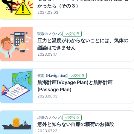
かったら（その３）
2024.03.03
校閲済
現場のノウハウ
圧力と温度がわからないことには、気体の
議論はできません
2023.09.17
校閲済
航海 (Navigation)
航海計画(Voyage Plan)と航路計画
(Passage Plan)
2023.08.13
校閲済
現場のノウハウ
意外と知らない自船の積荷のお値段
2023.07.23