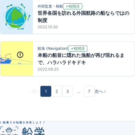
校閲済
外部監査・検船
世界各国を訪れる外国航路の船ならではの
制度
2022.10.30
校閲済
航海 (Navigation)
本船の船首に隠れた漁船が再び現れるま
で、ハラハラドキドキ
2022.09.25
‹ 前へ
1
2
3
…
7
次へ ›