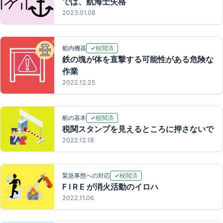
では、航海士失格
2023.01.08
校閲済
船内機器
鉄の塊が体を直撃する可能性がある危険な
作業
2022.12.25
校閲済
船の基本
税関スタンプを見えるところに押さないで
2022.12.18
校閲済
緊急事態への対応
F I R E が消火活動のイロハ
2022.11.06