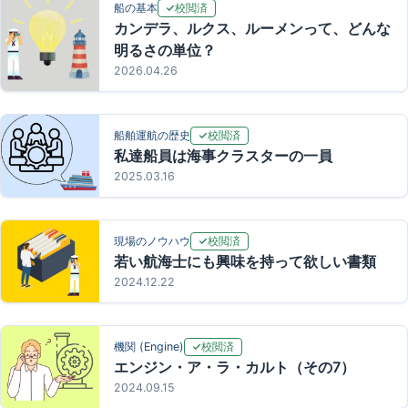
校閲済
船の基本
カンデラ、ルクス、ルーメンって、どんな
明るさの単位？
2026.04.26
校閲済
船舶運航の歴史
私達船員は海事クラスターの一員
2025.03.16
校閲済
現場のノウハウ
若い航海士にも興味を持って欲しい書類
2024.12.22
校閲済
機関 (Engine)
エンジン・ア・ラ・カルト（その7）
2024.09.15