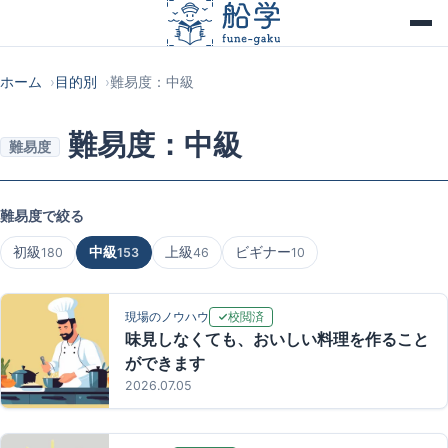
ホーム
目的別
難易度：中級
難易度：中級
難易度
難易度で絞る
初級
中級
上級
ビギナー
180
153
46
10
校閲済
現場のノウハウ
味見しなくても、おいしい料理を作ること
ができます
2026.07.05