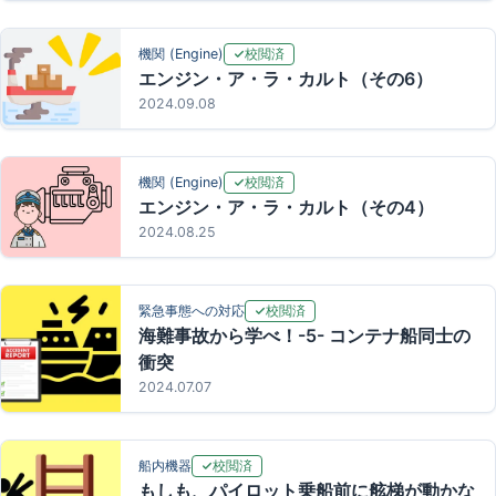
校閲済
機関 (Engine)
エンジン・ア・ラ・カルト（その6）
2024.09.08
校閲済
機関 (Engine)
エンジン・ア・ラ・カルト（その4）
2024.08.25
校閲済
緊急事態への対応
海難事故から学べ！-5- コンテナ船同士の
衝突
2024.07.07
校閲済
船内機器
もしも、パイロット乗船前に舷梯が動かな