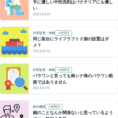
手に優しい中性洗剤はバクテリアにも優し
い
2023.03.12
校閲済
外部監査・検船
同じ架台にライフラフト２個の設置はダ
メ？
2023.02.12
校閲済
外部監査・検船
パラワンと言っても南シナ海のパラワン航
路ではありません
2023.01.15
校閲済
船内機器
錨のことなんか関係ないと思っているよう