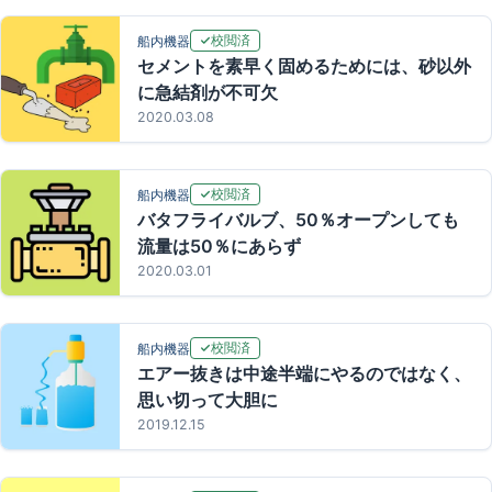
校閲済
船内機器
セメントを素早く固めるためには、砂以外
に急結剤が不可欠
2020.03.08
校閲済
船内機器
バタフライバルブ、50％オープンしても
流量は50％にあらず
2020.03.01
校閲済
船内機器
エアー抜きは中途半端にやるのではなく、
思い切って大胆に
2019.12.15