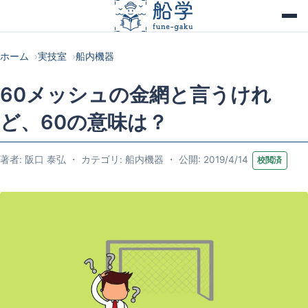
ホーム
実技室
船内機器
60メッシュの金網と言うけれ
ど、60の意味は？
著者: 阪口 泰弘 ・ カテゴリ: 船内機器 ・ 公開: 2019/4/14
校閲済