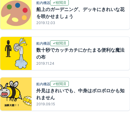
校閲済
船内機器
船上のガーデニング、デッキにきれいな花
を咲かせましょう
2019.12.03
校閲済
船内機器
数十秒でカッチカチにかたまる便利な魔法
の布
2019.11.24
校閲済
船内機器
外見はきれいでも、中身はボロボロかも知
れません
2019.09.15