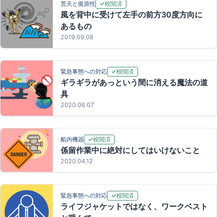
校閲済
荒天と復原性
風を背中に受けて左手の前方30度方向に
あるもの
2019.09.08
校閲済
緊急事態への対応
ギラギラがあっという間に消える魔法の道
具
2020.06.07
校閲済
船内機器
係留作業中に絶対にしてはいけないこと
2020.04.12
校閲済
緊急事態への対応
ライフジャケットではなく、ワークベスト