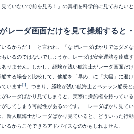
り見ていないで前を見ろ！」の真相を科学的に見てみたいと
士がレーダ画面だけを見て操船すると
ているからだ！」と言われ、「なぜレーダばかりではダメな
士もいるのではないでしょうか。レーダは安全運航を達成す
はありません。しかし、経験が浅い航海士がレーダ画面だけ
操船する場合と比較して、他船を「早め」に「大幅」に避け
[1]
っています
。つまり、経験が浅い航海士とベテラン船長と
士がレーダばかり見てしまうと、実際に操船権を持っている
士がしてしまう可能性があるのです。「レーダばかり見てい
は、新人航海士がレーダばかり見ていると、どういった行動
ているからこそできるアドバイスなのかもしれません。