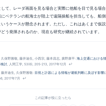
として、レーダ画面を見る場合と実際に他船を目で見る場合
仮にベテランの航海士が陸上で遠隔操船を担当しても、船側
というケースが懸念されます。ただし、これはあくまで仮説
がどう発揮されるのか、現在も研究が継続されています。
 久保野雅敬, 藤井迪生, 小西宗, 藤本昌志, 廣野康平:
海上交通における
る検討
, 人間工学, 53(6), 205-213, 2017年12月
↩
, 藤井迪生, 久保野雅敬:
目視と計器による情報が避航判断に及ぼす影響
56, 2017年7月
↩
この記事が役に立ったら