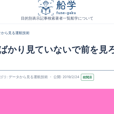
目的別表示
記事検索
著者一覧
船学について
タから見る運航技術
ばかり見ていないで前を見
ゴリ: データから見る運航技術 ・ 公開: 2019/2/24
校閲済