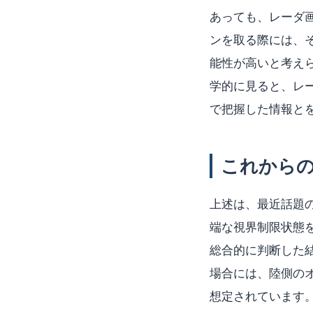
あっても、レーダ
ンを取る際には、
能性が高いと考え
学的に見ると、レ
で把握した情報と
これから
上述は、最近話題
端な視界制限状態
総合的に判断した
場合には、陸側の
想定されています