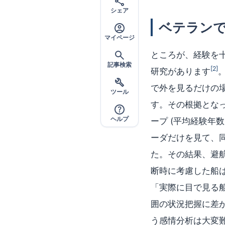
シェア
ベテラン
マイページ
ところが、経験を
記事検索
[2]
研究があります
で外を見るだけの
ツール
す。その根拠となっ
ヘルプ
ープ (平均経験年数
ーダだけを見て、
た。その結果、避
断時に考慮した船
「実際に目で見る
囲の状況把握に差
う感情分析は大変