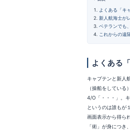
よくある「キ
新人航海士が
ベテランでも
これからの遠
よくある
キャプテンと新人
（操船をしている
4/O「・・・」
というのは誰もが
画面表示から得ら
「術」が身につき