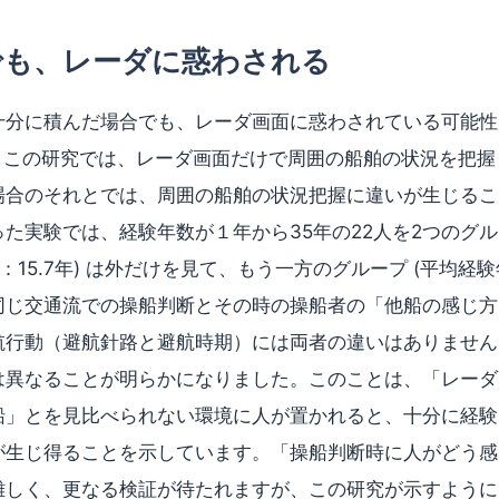
でも、レーダに惑わされる
十分に積んだ場合でも、レーダ画面に惑わされている可能性
。この研究では、レーダ画面だけで周囲の船舶の状況を把握
場合のそれとでは、周囲の船舶の状況把握に違いが生じるこ
た実験では、経験年数が１年から35年の22人を2つのグル
：15.7年) は外だけを見て、もう一方のグループ (平均経験年
同じ交通流での操船判断とその時の操船者の「他船の感じ方
航行動（避航針路と避航時期）には両者の違いはありません
は異なることが明らかになりました。このことは、「レーダ
船」とを見比べられない環境に人が置かれると、十分に経験
が生じ得ることを示しています。「操船判断時に人がどう感
難しく、更なる検証が待たれますが、この研究が示すように