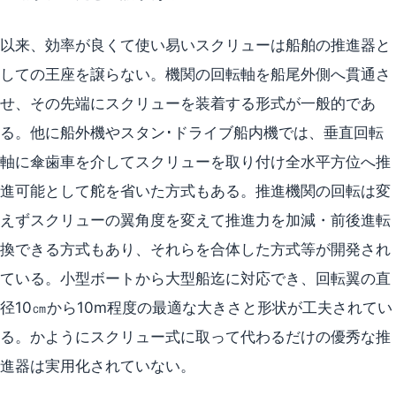
以来、効率が良くて使い易いスクリューは船舶の推進器と
しての王座を譲らない。機関の回転軸を船尾外側へ貫通さ
せ、その先端にスクリューを装着する形式が一般的であ
る。他に船外機やスタン･ドライブ船内機では、垂直回転
軸に傘歯車を介してスクリューを取り付け全水平方位へ推
進可能として舵を省いた方式もある。推進機関の回転は変
えずスクリューの翼角度を変えて推進力を加減・前後進転
換できる方式もあり、それらを合体した方式等が開発され
ている。小型ボートから大型船迄に対応でき、回転翼の直
径10㎝から10m程度の最適な大きさと形状が工夫されてい
る。かようにスクリュー式に取って代わるだけの優秀な推
進器は実用化されていない。