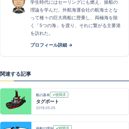
学生時代にはセーリングにも燃え、操船の
理論を学んだ。外航海運会社の航海士とな
って種々の巨大商船に歴乗し、両極海を除
く「5つの海」を渡り、それに繋がる主要港
を訪れた。
プロフィール詳細 →
関連する記事
校閲済
船の基本
タグボート
2018.05.05
校閲済
操船の理論