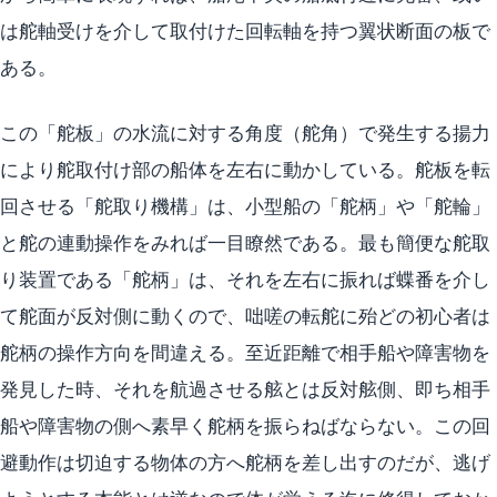
は舵軸受けを介して取付けた回転軸を持つ翼状断面の板で
ある。
この「舵板」の水流に対する角度（舵角）で発生する揚力
により舵取付け部の船体を左右に動かしている。舵板を転
回させる「舵取り機構」は、小型船の「舵柄」や「舵輪」
と舵の連動操作をみれば一目瞭然である。最も簡便な舵取
り装置である「舵柄」は、それを左右に振れば蝶番を介し
て舵面が反対側に動くので、咄嗟の転舵に殆どの初心者は
舵柄の操作方向を間違える。至近距離で相手船や障害物を
発見した時、それを航過させる舷とは反対舷側、即ち相手
船や障害物の側へ素早く舵柄を振らねばならない。この回
避動作は切迫する物体の方へ舵柄を差し出すのだが、逃げ