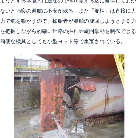
ようとする本能とは逆なので体が覚える迄に修得しておか
ないと咄嗟の避航に不安が残る。また「舵柄」は直接に人
力で舵を動かすので、操船者が船舶の旋回しようとする力
を把握しながら的確に針路の振れや旋回挙動を制御できる
簡便な機具としても小型ヨット等で重宝されている。