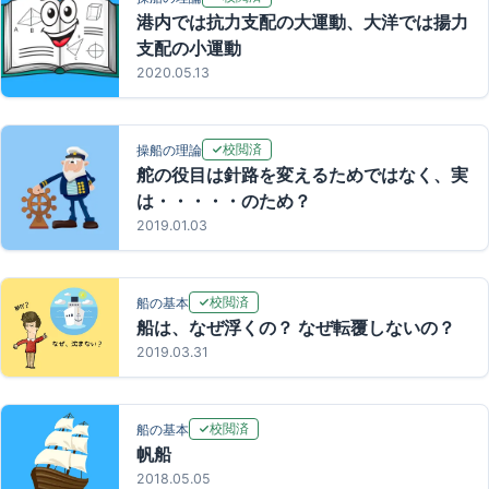
港内では抗力支配の大運動、大洋では揚力
支配の小運動
2020.05.13
校閲済
操船の理論
舵の役目は針路を変えるためではなく、実
は・・・・・のため？
2019.01.03
校閲済
船の基本
船は、なぜ浮くの？ なぜ転覆しないの？
2019.03.31
校閲済
船の基本
帆船
2018.05.05