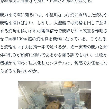
を取る度に容赦なく攪拌・屈曲されるのが観える。
舵力を簡潔に知るには、小型船ならば舵に直結した舵柄や
舵輪を握ればよい。しかし、大型船では舵輪を回して意図
する舵角を指示すれば電気信号で舵取り油圧装置を作動さ
せて面積100㎡超の舵を操る機構になっている。こうなる
と舵輪を回す力は指一本で足りるが、逐一実際の舵力と船
体の軋みが如何に強烈であるかを慮る訳でもない。生物か
機械かを問わず巨大化したシステムは、鈍感で力任せにな
らざるを得ないのか。