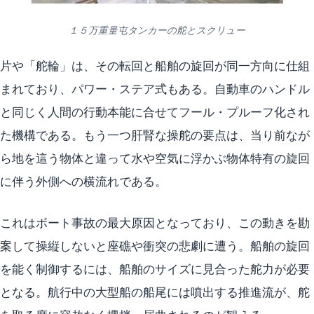
１５万重量屯タンカーの舵とスクリュー
片や「舵輪」は、その転回と船舶の旋回が同一方向に仕組
まれており、パワー・ステア式もある。自動車のハンドル
と同じく人間の行動本能に合せてフール・プルーフ化され
た機構である。もう一つ肝腎な操舵の要点は、当り前なが
ら地を這う物体と違って水や空気に浮かぶ物体特有の旋回
に伴う外側への横流れである。
これはボート事故の最大原因となっており、この動きを勘
案して操縦しないと座礁や衝突の悲劇に遭う。船舶の旋回
を能く制御するには、船舶のサイズに見合った舵力が必要
となる。航行中の大型船の船尾には噴出する推進流が、舵