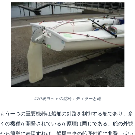
470級ヨットの舵柄：ティラーと舵
もう一つの重要機器は船舶の針路を制御する舵であり、多
くの機種が開発されているが原理は同じである。舵の外観
から簡単に表現すれば、船尾中央の船底付近に兆番、或い