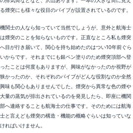
の排気筒などなど、沢山あります。一本の大きな筒に見え
る煙突にも様々な役目のパイプが設置されているのです。
機関士の人なら知っていて当然でしょうが、意外と航海士
は煙突のことを知らないものです。正直なところ私も煙突
へ目が行き届いて、関心を持ち始めたのはつい10年前ぐら
いからです。それまでにも銀ペン塗りのため煙突頂部へ登
ったことは何度もありますが、興味がなかったのか視野が
狭かったのか、それぞれのパイプがどんな役割なのか全然
興味も関心もありませんでした。煙突から異常な色の煙や
大量の蒸気が排出されているのを発見したら、即座に機関
部へ連絡することも航海士の仕事です。そのためには航海
士と言えども煙突の構造・機能の概略ぐらいは知っていな
ければいけません。