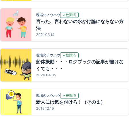
校閲済
現場のノウハウ
言った、言わないの水かけ論にならない方
法
2021.03.14
校閲済
現場のノウハウ
船体振動・・・ログブックの記事が書けな
くても・・・
2020.04.05
校閲済
現場のノウハウ
新人には気を付けろ！（その１）
2019.12.19