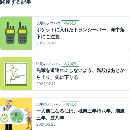
関連する記事
校閲済
現場のノウハウ
ポケットに入れたトランシーバー、海中落
下にご注意
2022.05.01
校閲済
現場のノウハウ
先輩を道連れにしないよう、階段はあとか
ら上り、先に下りる
2022.02.13
校閲済
現場のノウハウ
一人前になるには、桃栗三年柿八年、潮風
三年、波八年
2021.05.23