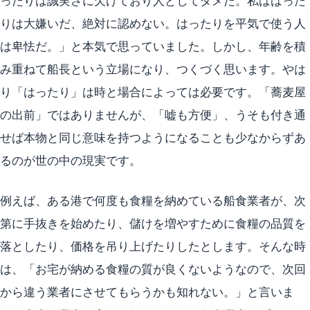
ったりは誠実さに欠けており人としてダメだ。私ははった
りは大嫌いだ、絶対に認めない。はったりを平気で使う人
は卑怯だ。」と本気で思っていました。しかし、年齢を積
み重ねて船長という立場になり、つくづく思います。やは
り「はったり」は時と場合によっては必要です。「蕎麦屋
の出前」ではありませんが、「嘘も方便」、うそも付き通
せば本物と同じ意味を持つようになることも少なからずあ
るのが世の中の現実です。
例えば、ある港で何度も食糧を納めている船食業者が、次
第に手抜きを始めたり、儲けを増やすために食糧の品質を
落としたり、価格を吊り上げたりしたとします。そんな時
は、「お宅が納める食糧の質が良くないようなので、次回
から違う業者にさせてもらうかも知れない。」と言いま