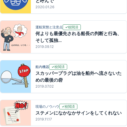
と呼んで
2020.01.26
校閲済
運航実態と注意点
何よりも最優先される船長の判断と行為、
そして孤独…
2019.09.12
校閲済
船内機器
スカッパープラグは油を船外へ流さないた
めの最後の砦
2019.07.02
校閲済
現場のノウハウ
ステメンになかなかサインをしてくれない
2019.11.17