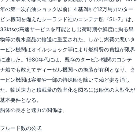
年の第一次石油ショック以前に４基2軸で12万馬力のター
ビン機関を備えたシーランド社のコンテナ船『SL-7』は、
33ktsの高速サービスを可能とし出荷時期や鮮度に拘る果
物等の農水産品の輸送に重宝された。しかし燃費の悪いタ
ービン機関はオイルショック等により燃料費の負担が限界
に達した。1980年代には、既存のタービン機関のコンテ
ナ船でも敢えてディーゼル機関への換装が有利となり、タ
ービン機関は客船や一部の特殊船を除いて殆ど姿を消し
た。輸送速力と積載量の効率化を図るには船体の大型化が
基本要件となる。
船体の長さと速力の関係は、
フルード数の公式