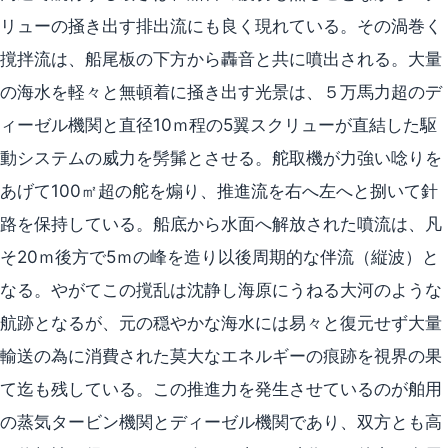
リューの掻き出す排出流にも良く現れている。その渦巻く
撹拌流は、船尾板の下方から轟音と共に噴出される。大量
の海水を軽々と無頓着に掻き出す光景は、５万馬力超のデ
ィーゼル機関と直径10ｍ程の5翼スクリューが直結した駆
動システムの威力を髣髴とさせる。舵取機が力強い唸りを
あげて100㎡超の舵を煽り、推進流を右へ左へと捌いて針
路を保持している。船底から水面へ解放された噴流は、凡
そ20ｍ後方で5ｍの峰を造り以後周期的な伴流（縦波）と
なる。やがてこの撹乱は沈静し海原にうねる大河のような
航跡となるが、元の穏やかな海水には易々と復元せず大量
輸送の為に消費された莫大なエネルギーの痕跡を視界の果
て迄も残している。この推進力を発生させているのが舶用
の蒸気タービン機関とディーゼル機関であり、双方とも高