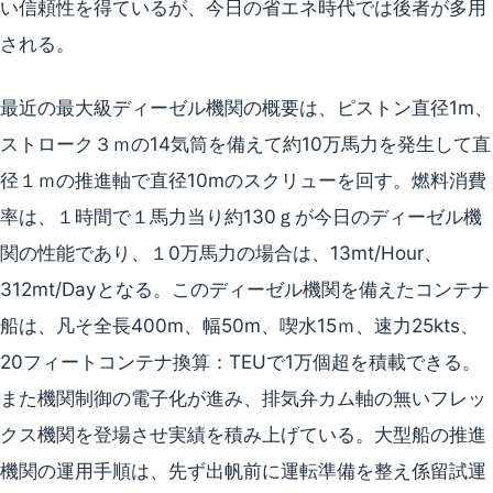
い信頼性を得ているが、今日の省エネ時代では後者が多用
される。
最近の最大級ディーゼル機関の概要は、ピストン直径1m、
ストローク３ｍの14気筒を備えて約10万馬力を発生して直
径１ｍの推進軸で直径10mのスクリューを回す。燃料消費
率は、１時間で１馬力当り約130ｇが今日のディーゼル機
関の性能であり、１0万馬力の場合は、13mt/Hour、
312mt/Dayとなる。このディーゼル機関を備えたコンテナ
船は、凡そ全長400m、幅50m、喫水15ｍ、速力25kts、
20フィートコンテナ換算：TEUで1万個超を積載できる。
また機関制御の電子化が進み、排気弁カム軸の無いフレッ
クス機関を登場させ実績を積み上げている。大型船の推進
機関の運用手順は、先ず出帆前に運転準備を整え係留試運