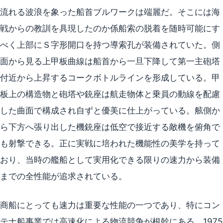
流れる波浪を象った船首ブルワークは端麗だ。そこには海
戦からの教訓を具現したのか係船索の脱着を随時可能にす
べく上部にＳ字形開口を持つ導索孔が装備されていた。側
面から見る上甲板曲線は船首から一旦下降して第一主砲塔
付近から上昇するコークボトルラインを形成している。甲
板上の構造物と砲塔や銃座は航走物体と乗員の動線を配慮
した曲面で構成され自ずと優美に仕上がっている。舷側か
ら下方へ張り出した機銃座は低空で接近する敵機を俯角で
も射撃できる。正に実戦に培われた機能性の美学を持って
おり、当時の艦船として実用化できる限りの速力から装備
までの全性能が追求されている。
商船にとっても速力は重要な性能の一つであり、特にコン
テナ船事業では高速化による物流競争が根幹にある。1975