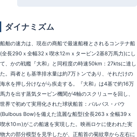
ダイナミズム
船舶の速力は、現在の商船で最速船種とされるコンテナ船
(全長290ｘ全幅32ｘ喫水12ｍｘタービン2基8万馬力)にし
て、かの戦艦『大和』と同程度の時速50km：27ktsに達し
た。両者とも基準排水量は約7万トンであり、それだけの
海水を押し分けながら疾走する。『大和』は4基で約16万
馬力を出す蒸気タービン機関が4軸のスクリューを回し、
世界で初めて実用化された球状船首：バルバス・バウ
(Bulbous Bow)を備えた流麗な船型(全長263ｘ全幅39ｘ
喫水10ｍ)がこの船速を実現した。映画ロケに使われた実
物大の部分模型を見学したが、正船首の菊紋章から左右に