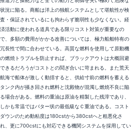
推進力と操舵力など全ての動力と制御を失い極めて危険な
状況に陥る。商船は洋上の独航システムとして堪航性が検
査・保証されているにも拘わらず脆弱性も少なくない。経
済活動に使われる道具である限りコスト対策が重要なの
で、多額の費用がかかる改善については、極力船舶特有の
冗長性で間に合わせている。高質な燃料を使用して原動機
の燃焼トラブルを防止すれば、ブラックアウトは大概回避
できるだろうがコストとの鬩ぎ合いに苛まれる。また荒天
航海で船体が激しく動揺すると、供給寸前の燃料を蓄える
タンク内が掻き回され燃料と沈殿物が混濁し燃焼不良に陥
る場合がある。燃料の重油は原油を精製した残滓であり、
しかも常温ではバター状の最低級なＣ重油である。コスト
ダウンのため動粘度は180cstから380cstへと粗悪化さ
れ、更に700cstにも対応できる機関システムを採用してい