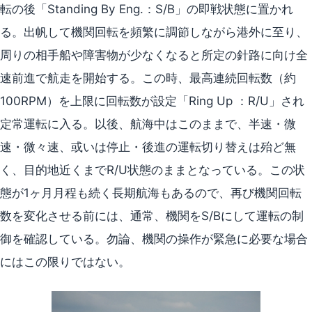
転の後「Standing By Eng.：S/B」の即戦状態に置かれ
る。出帆して機関回転を頻繁に調節しながら港外に至り、
周りの相手船や障害物が少なくなると所定の針路に向け全
速前進で航走を開始する。この時、最高連続回転数（約
100RPM）を上限に回転数が設定「Ring Up ：R/U」され
定常運転に入る。以後、航海中はこのままで、半速・微
速・微々速、或いは停止・後進の運転切り替えは殆ど無
く、目的地近くまでR/U状態のままとなっている。この状
態が1ヶ月月程も続く長期航海もあるので、再び機関回転
数を変化させる前には、通常、機関をS/Bにして運転の制
御を確認している。勿論、機関の操作が緊急に必要な場合
にはこの限りではない。