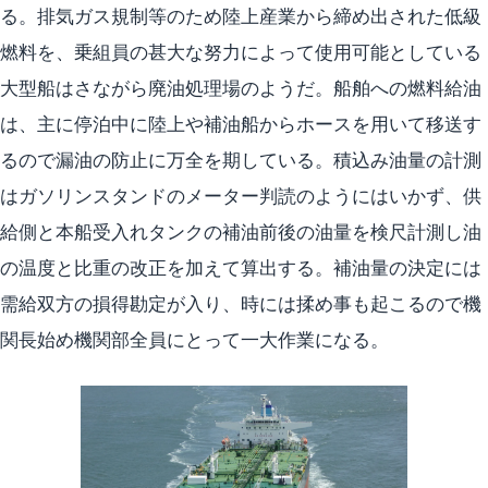
る。排気ガス規制等のため陸上産業から締め出された低級
燃料を、乗組員の甚大な努力によって使用可能としている
大型船はさながら廃油処理場のようだ。船舶への燃料給油
は、主に停泊中に陸上や補油船からホースを用いて移送す
るので漏油の防止に万全を期している。積込み油量の計測
はガソリンスタンドのメーター判読のようにはいかず、供
給側と本船受入れタンクの補油前後の油量を検尺計測し油
の温度と比重の改正を加えて算出する。補油量の決定には
需給双方の損得勘定が入り、時には揉め事も起こるので機
関長始め機関部全員にとって一大作業になる。