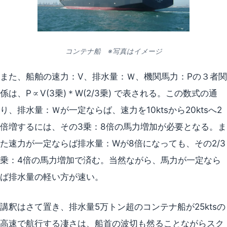
コンテナ船 ※写真はイメージ
また、船舶の速力：V、排水量：Ｗ、機関馬力：Pの３者関
係は、P∝V(3乗)＊W(2/3乗) で表される。この数式の通
り、排水量：Ｗが一定ならば、速力を10ktsから20ktsへ2
倍増するには、その3乗：8倍の馬力増加が必要となる。ま
た速力が一定ならば排水量：Wが8倍になっても、その2/3
乗：4倍の馬力増加で済む。当然ながら、馬力が一定なら
ば排水量の軽い方が速い。
講釈はさて置き、排水量5万トン超のコンテナ船が25ktsの
高速で航行する凄さは、船首の波切も然ることながらスク