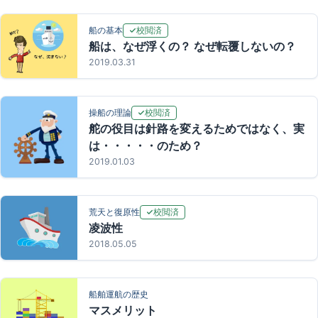
校閲済
船の基本
船は、なぜ浮くの？ なぜ転覆しないの？
2019.03.31
校閲済
操船の理論
舵の役目は針路を変えるためではなく、実
は・・・・・のため？
2019.01.03
校閲済
荒天と復原性
凌波性
2018.05.05
船舶運航の歴史
マスメリット