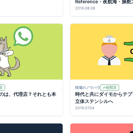
Reference・夜航海・
値）
2019.08.08
済
校閲済
現場のノウハウ
のは、代理店？それとも本
時代と共にダイモからテプ
立体ステンシルへ
2019.07.04