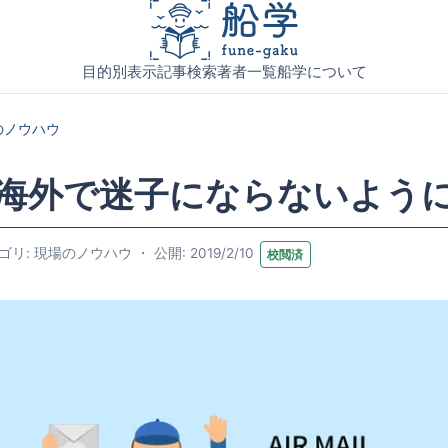
目的別表示
記事検索
著者一覧
船学について
のノウハウ
海外で迷子にならないよう
リ: 現場のノウハウ ・ 公開: 2019/2/10
校閲済