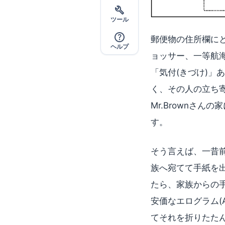
ツール
郵便物の住所欄にと
ヘルプ
ョッサー、一等航海
「気付(きづけ)
く、その人の立ち寄
Mr.Brownさ
す。
そう言えば、一昔前
族へ宛てて手紙を
たら、家族からの
安価なエログラム(
てそれを折りたた