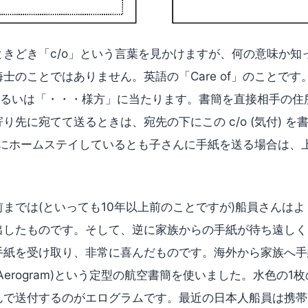
きどき「c/o」という言葉を見かけますが、何の意味か知っ
士のことではありません。英語の「Care of」のことで
」あるいは「・・・様方」に当たります。書簡を直接相手の住
り先に宛てて送るときは、宛先の下にこの c/o (気付) を
んの家にホームステイしているとも子さんに手紙を送る場合は
までは(といっても10年以上前のことですが)船員さんは
出したものです。そして、逆に家族からの手紙が待ち遠しく
手紙を受け取り、非常に喜んだものです。海外から家族へ手
Aerogram)という定型の航空書簡を使いました。水色の1
んで送付するのがエログラムです。最近の日本人船員は携帯