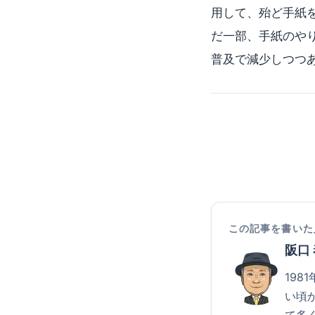
用して、殆ど手紙
だ一部、手紙のや
普及で減少しつつ
この記事を書いた
阪口
19
い頃