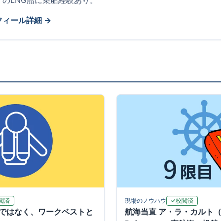
くのLNG船に乗船経験あり。
フィール詳細 →
閲済
校閲済
現場のノウハウ
ではなく、ワークベストと
航海当直 ア・ラ・カルト（C