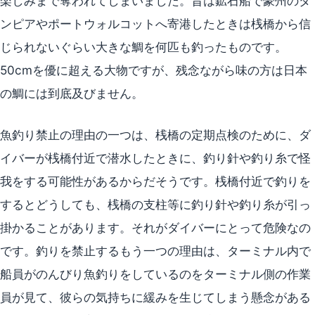
楽しみまで奪われてしまいました。昔は鉱石船で豪州のダ
ンピアやポートウォルコットへ寄港したときは桟橋から信
じられないぐらい大きな鯛を何匹も釣ったものです。
50cmを優に超える大物ですが、残念ながら味の方は日本
の鯛には到底及びません。
魚釣り禁止の理由の一つは、桟橋の定期点検のために、ダ
イバーが桟橋付近で潜水したときに、釣り針や釣り糸で怪
我をする可能性があるからだそうです。桟橋付近で釣りを
するとどうしても、桟橋の支柱等に釣り針や釣り糸が引っ
掛かることがあります。それがダイバーにとって危険なの
です。釣りを禁止するもう一つの理由は、ターミナル内で
船員がのんびり魚釣りをしているのをターミナル側の作業
員が見て、彼らの気持ちに緩みを生じてしまう懸念がある