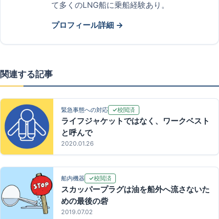
て多くのLNG船に乗船経験あり。
プロフィール詳細 →
関連する記事
校閲済
緊急事態への対応
ライフジャケットではなく、ワークベスト
と呼んで
2020.01.26
校閲済
船内機器
スカッパープラグは油を船外へ流さないた
めの最後の砦
2019.07.02