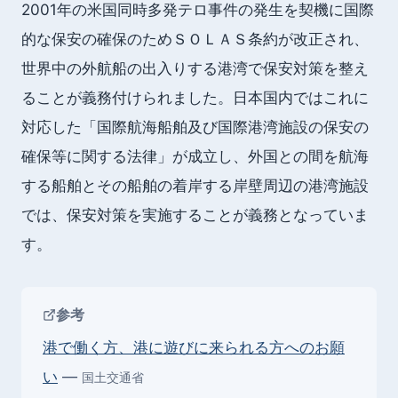
2001年の米国同時多発テロ事件の発生を契機に国際
的な保安の
確保のためＳＯＬＡＳ条約が改正され、
世界中の外航船の出入りす
る港湾で保安対策を整え
ることが義務付けられました
。日本国内ではこれに
対応した「国際航海船舶及び国際港湾施設の保
安の
確保等に関する法律」が成立し、外国との間を航海
する船舶と
その船舶の着岸する岸壁周辺の港湾施設
では、
保安対策を実施することが義務となっていま
す。
参考
港で働く方、港に遊びに来られる方へのお願
い
—
国土交通省