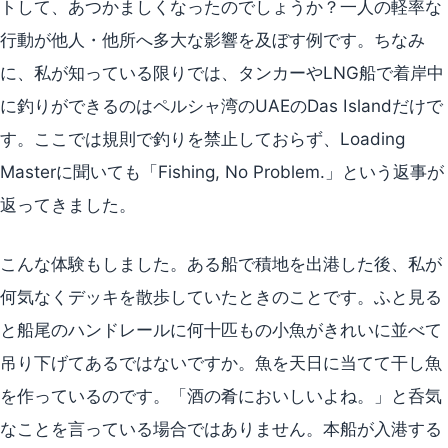
トして、あつかましくなったのでしょうか？一人の軽率な
行動が他人・他所へ多大な影響を及ぼす例です。ちなみ
に、私が知っている限りでは、タンカーやLNG船で着岸中
に釣りができるのはペルシャ湾のUAEのDas Islandだけで
す。ここでは規則で釣りを禁止しておらず、Loading
Masterに聞いても「Fishing, No Problem.」という返事が
返ってきました。
こんな体験もしました。ある船で積地を出港した後、私が
何気なくデッキを散歩していたときのことです。ふと見る
と船尾のハンドレールに何十匹もの小魚がきれいに並べて
吊り下げてあるではないですか。魚を天日に当てて干し魚
を作っているのです。「酒の肴においしいよね。」と呑気
なことを言っている場合ではありません。本船が入港する