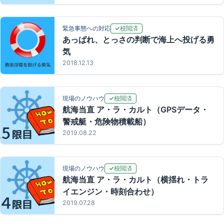
校閲済
緊急事態への対応
あっぱれ、とっさの判断で海上へ投げる勇
気
2018.12.13
校閲済
現場のノウハウ
航海当直 ア・ラ・カルト（GPSデータ・
警戒艇・危険物積載船）
2019.08.22
校閲済
現場のノウハウ
航海当直 ア・ラ・カルト（横揺れ・トラ
イエンジン・時刻合わせ）
2019.07.28