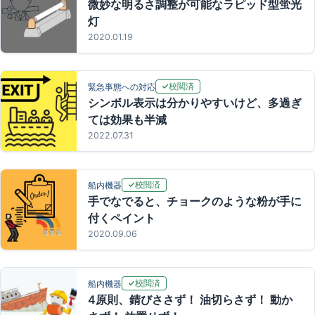
微妙な明るさ調整が可能なラピッド型蛍光
灯
2020.01.19
校閲済
緊急事態への対応
シンボル表示は分かりやすいけど、多過ぎ
ては効果も半減
2022.07.31
校閲済
船内機器
手でなでると、チョークのような粉が手に
付くペイント
2020.09.06
校閲済
船内機器
4原則、錆びささず！ 油切らさず！ 動か