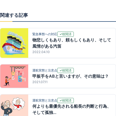
関連する記事
校閲済
緊急事態への対応
物悲しくもあり、頼もしくもあり、そして
風情がある汽笛
2022.04.10
校閲済
運航実態と注意点
甲板手をABと言いますが、その意味は？
2021.07.11
校閲済
運航実態と注意点
何よりも最優先される船長の判断と行為、
そして孤独…