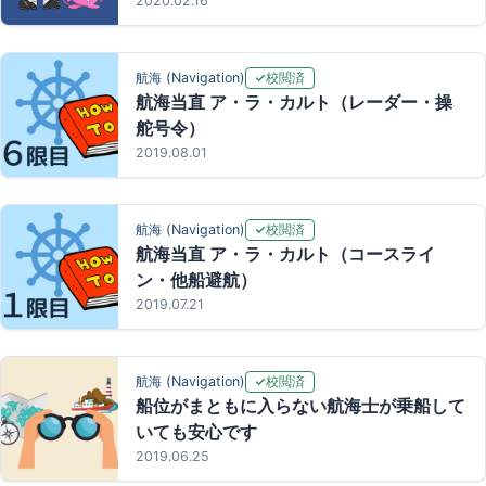
2020.02.16
校閲済
航海 (Navigation)
航海当直 ア・ラ・カルト（レーダー・操
舵号令）
2019.08.01
校閲済
航海 (Navigation)
航海当直 ア・ラ・カルト（コースライ
ン・他船避航）
2019.07.21
校閲済
航海 (Navigation)
船位がまともに入らない航海士が乗船して
いても安心です
2019.06.25