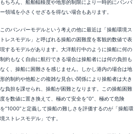
もちろん、船舶輻輳度や地形的制限により一時的にバンパ
ー領域を小さくせざるを得ない場合もあります。
このバンパーモデルという考えの他に最近は「操船環境ス
トレスモデル」と呼ばれる操船の困難度を客観的数値で表
現するモデルがあります。大洋航行中のように操船に何の
制約もなく自由に航行できる場合は操船者には何の負担も
なく、操船に困難さを感じません。しかし港内の場合は地
形的制約や他船との複雑な見合い関係により操船者は大き
な負担を課せられ、操船が困難となります。この操船困難
度を数値に置き換えて、極めて安全を“0”、極めて危険
を“1000”と定義して操船の難しさを評価するのが「操船環
境ストレスモデル」です。