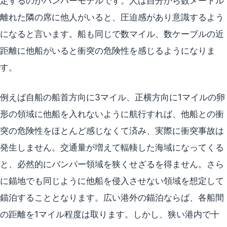
定するのがバンパーモデルです。人は自分から数メートル
離れた隣の席に他人がいると、圧迫感があり意識するよう
になると言います。船も同じで数マイル、数ケーブルの近
距離に他船がいると衝突の危険性を感じるようになりま
す。
例えば自船の船首方向に3マイル、正横方向に1マイルの卵
形の領域に他船を入れないように航行すれば、他船との衝
突の危険性をほとんど感じなくて済み、実際に衝突事故は
発生しません。交通量が増えて輻輳した海域になってくる
と、必然的にバンパー領域を狭くせざるを得ません。さら
に錨地でも同じように他船を侵入させない領域を想定して
錨泊することとなります。広い港外の錨泊ならば、各船間
の距離を1マイル程度は取ります。しかし、狭い港内で十