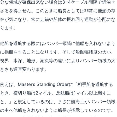
分な領域が確保出来ない場合は3~4ケーブル間隔で錨泊せ
ざるを得ません。このときに船長としては非常に他船の存
在が気になり、常に走錨や船体の振れ回り運動が心配にな
ります。
他船を避航する際にはバンパー領域に他船を入れないよう
に操船をすることになります。そして船舶輻輳度の大小、
視界、水深、地形、潮流等の違いによりバンパー領域の大
きさも適宜変わります。
例えば、Master’s Standing Orderに「相手船を避航する
とき、横切り船は2マイル、反航船は1マイル以上離すこ
と。」と規定しているのは、まさに航海士がバンパー領域
の中へ他船を入れないように船長が指示しているのです。