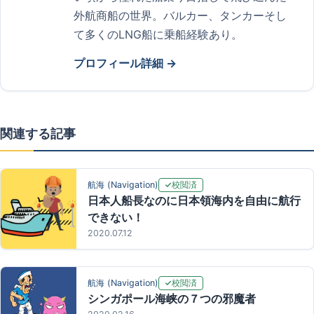
外航商船の世界。バルカー、タンカーそし
て多くのLNG船に乗船経験あり。
プロフィール詳細 →
関連する記事
校閲済
航海 (Navigation)
日本人船長なのに日本領海内を自由に航行
できない！
2020.07.12
校閲済
航海 (Navigation)
シンガポール海峡の７つの邪魔者