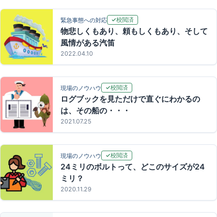
校閲済
緊急事態への対応
物悲しくもあり、頼もしくもあり、そして
風情がある汽笛
2022.04.10
校閲済
現場のノウハウ
ログブックを見ただけで直ぐにわかるの
は、その船の・・・
2021.07.25
校閲済
現場のノウハウ
24ミリのボルトって、どこのサイズが24
ミリ？
2020.11.29