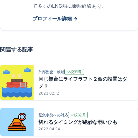
て多くのLNG船に乗船経験あり。
プロフィール詳細 →
関連する記事
校閲済
外部監査・検船
同じ架台にライフラフト２個の設置はダ
メ？
2023.02.12
校閲済
緊急事態への対応
切れるタイミングが絶妙な弱いひも
2022.04.24