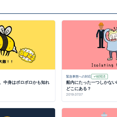
校閲済
緊急事態への対応
、中身はボロボロかも知れ
船内にたった一つしかないIsola
どこにある？
2019.07.07