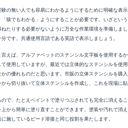
経験の無い人でも容易にわかるようにするために明確な表示
、「猿でもわかる」ようにすることが必要です。いざという
尋ねたりする必要がないように万全な作業環境を準備しまし
十分です。共通使用言語である英語で表示しましょう。
と言えば、アルファベットのステンシル文字板を使用するか
して使用していますが、最近では立体的なステンシルを使用
なかの優れものだと思います。市販の立体ステンシルを購入
ンから切り抜いて立体ステンシルを作成し、これを現場に貼
るので、たとえペイントで塗りつぶされても完全に消えるこ
を上から簡単に塗り直すことができます。塗装や汚れで消え
板に施しているビード溶接と同じ役割を果たします。