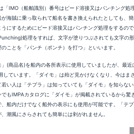
では「IMO（船舶識別）番号はビード溶接又はパンチング処
船が海賊に乗っ取られて船名を書き換えられたとしても、簡
ようにするためにビード溶接又はパンチング処理をするので
Punching)処理をすれば、文字が塗りつぶされても文字の
理のことを「パンチ（ポンチ）を打つ」といいます。
」(商品名)を船内の各所表示に使用していましたが、最近
利用しています。「ダイモ」は殆ど見かけなくなり、今はま
て若い人は「テプラ」は知っていても「ダイモ」を知らない
でもIMPAカタログに「ダイモ」が掲載されているから驚
で、船内だけでなく船外の表示にも使用が可能です。「テプ
が、潮風にさらされても簡単には剥がれません。