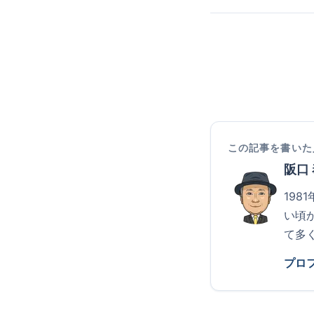
この記事を書いた
阪口
19
い頃
て多
プロ