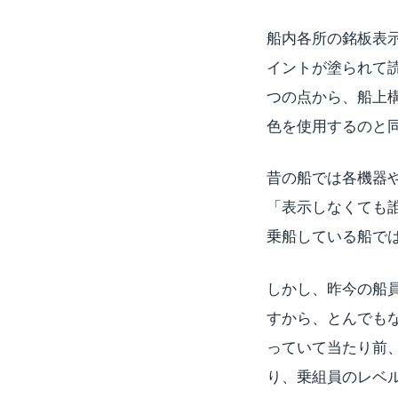
船内各所の銘板表
イントが塗られて
つの点から、船上
色を使用するのと
昔の船では各機器
「表示しなくても
乗船している船で
しかし、昨今の船
すから、とんでも
っていて当たり前
り、乗組員のレベ