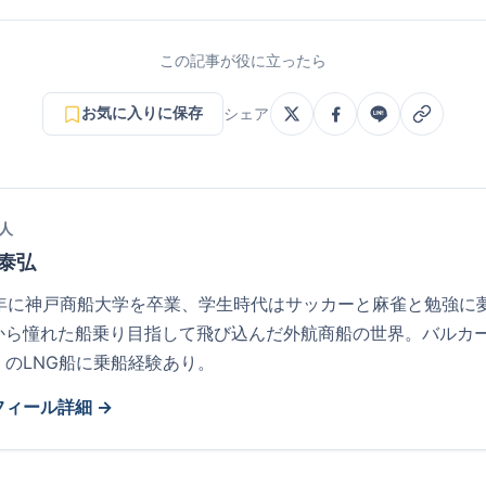
この記事が役に立ったら
お気に入りに保存
シェア
人
 泰弘
81年に神戸商船大学を卒業、学生時代はサッカーと麻雀と勉強に
から憧れた船乗り目指して飛び込んだ外航商船の世界。バルカ
くのLNG船に乗船経験あり。
フィール詳細 →