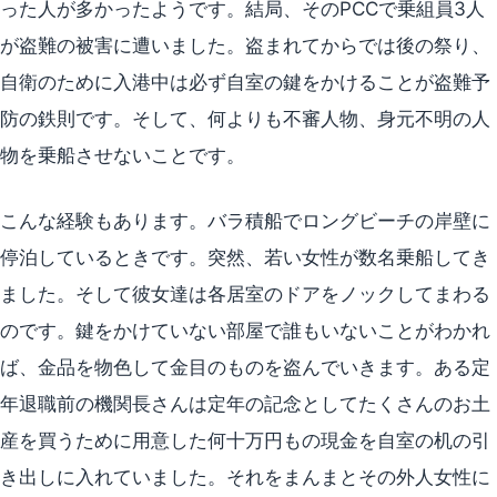
った人が多かったようです。結局、そのPCCで乗組員3人
が盗難の被害に遭いました。盗まれてからでは後の祭り、
自衛のために入港中は必ず自室の鍵をかけることが盗難予
防の鉄則です。そして、何よりも不審人物、身元不明の人
物を乗船させないことです。
こんな経験もあります。バラ積船でロングビーチの岸壁に
停泊しているときです。突然、若い女性が数名乗船してき
ました。そして彼女達は各居室のドアをノックしてまわる
のです。鍵をかけていない部屋で誰もいないことがわかれ
ば、金品を物色して金目のものを盗んでいきます。ある定
年退職前の機関長さんは定年の記念としてたくさんのお土
産を買うために用意した何十万円もの現金を自室の机の引
き出しに入れていました。それをまんまとその外人女性に