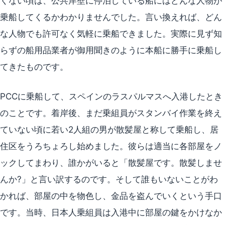
くない頃は、公共岸壁に停泊している船にはどんな人物が
乗船してくるかわかりませんでした。言い換えれば、どん
な人物でも許可なく気軽に乗船できました。実際に見ず知
らずの船用品業者が御用聞きのように本船に勝手に乗船し
てきたものです。
PCCに乗船して、スペインのラスパルマスへ入港したとき
のことです。着岸後、まだ乗組員がスタンバイ作業を終え
ていない頃に若い2人組の男が散髪屋と称して乗船し、居
住区をうろちょろし始めました。彼らは適当に各部屋をノ
ックしてまわり、誰かがいると「散髪屋です。散髪しませ
んか?」と言い訳するのです。そして誰もいないことがわ
かれば、部屋の中を物色し、金品を盗んでいくという手口
です。当時、日本人乗組員は入港中に部屋の鍵をかけなか