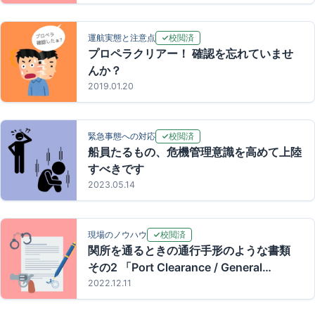
校閲済
運航実態と注意点
プロペラクリアー！ 確認を忘れていませ
んか？
2019.01.20
校閲済
緊急事態への対応
船員たるもの、危機管理意識を高めて上陸
すべきです
2023.05.14
校閲済
現場のノウハウ
関所を通るときの通行手形のような書類
その2 「Port Clearance / General
Declaration / B/L / Delivery Notice」
2022.12.11