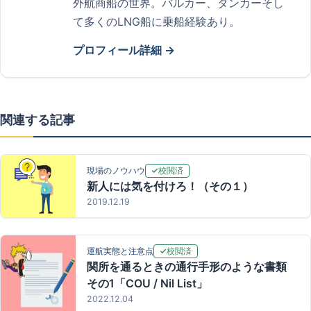
外航商船の世界。バルカー、タンカーそし
て多くのLNG船に乗船経験あり。
プロフィール詳細 →
関連する記事
校閲済
現場のノウハウ
新人には気を付けろ！（その１）
2019.12.19
校閲済
運航実態と注意点
関所を通るときの通行手形のような書類
その1「COU / Nil List」
2022.12.04