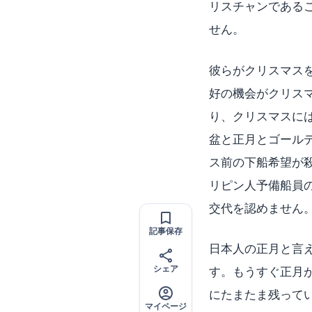
リスチャンである
せん。
彼らがクリスマス
好の機会がクリス
り、クリスマスに
盆と正月とゴール
ス前の下船希望が
リピン人予備船員
交代を認めません
記事保存
日本人の正月と言
シェア
す。もうすぐ正月
にたまたま残って
マイページ