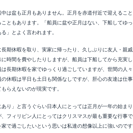
船中は盆も正月もありません。正月を赤道付近で迎えること
ることもあります。「船員に盆や正月はない、下船してゆっ
ある」とよく言われます。
に長期休暇を取り、実家に帰ったり、久しぶりに友人・親戚
味に時間を費やしたりしますが、船員は下船してから充実し
員は長期休暇を家でゆっくり過ごしていますが、世間の人々
員の休暇は平日も土日も関係なしですが、肝心の友達は仕事
てもらえないのが現実です。
にあり」と言うぐらい日本人にとっては正月が一年の始まり
が、フィリピン人にとってはクリスマスが最も重要な行事で
を家で過ごしたいという思いは私達の想像以上に強いのです