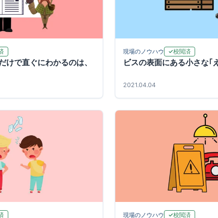
済
校閲済
現場のノウハウ
だけで直ぐにわかるのは、
ビスの表面にある小さな｢
2021.04.04
済
校閲済
現場のノウハウ