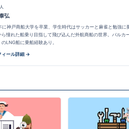
人
 泰弘
81年に神戸商船大学を卒業、学生時代はサッカーと麻雀と勉強に
から憧れた船乗り目指して飛び込んだ外航商船の世界。バルカ
くのLNG船に乗船経験あり。
フィール詳細 →