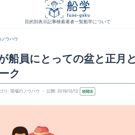
目的別表示
記事検索
著者一覧
船学について
のノウハウ
が船員にとっての盆と正月
ーク
リ: 現場のノウハウ ・ 公開: 2019/12/12
校閲済