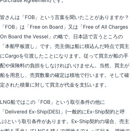
Purchase Agreement)です。
皆さんは「FOB」という言葉を聞いたことがありますか？
「FOB」は「Free on Board」又は「Free of All Charges
On Board the Vessel」の略で、日本語で言うところの
「本船甲板渡し」です。売主側は船に積込んだ時点で買主
にCargoを引渡したことになります。従って買主が船の手
配や保険料の負担をしなければいけません。当然、買主が
船を用意し、売買数量の確定は積地で行います。そして確
定された積量に対して買主が代金を支払います。
LNG船ではこの「FOB」という取引条件の他に
「Delivered Ex-Ship(DES)」(一般的にEx-Ship契約と呼
ぶ)という取引条件があります。Ex-Ship契約の場合、売主
が船を手当してLNGを積んで揚地までもって行き、揚地で