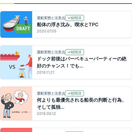
校閲済
運航実態と注意点
船体の浮き沈み、喫水とTPC
2020.07.05
校閲済
運航実態と注意点
ドック前後はバーベキューパーティーの絶
好のチャンス！でも…
2019.11.21
校閲済
運航実態と注意点
何よりも最優先される船長の判断と行為、
そして孤独…
2019.09.12