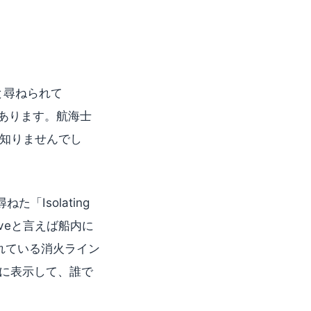
」と尋ねられて
えがあります。航海士
え知りませんでし
た「Isolating
alveと言えば船内に
に規定されている消火ライン
明確に表示して、誰で