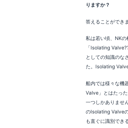
りますか？
答えることができ
私は若い頃、NKの検
「Isolating
としての知識のなさ
た。Isolatin
船内では様々な機器にI
Valve」とはたった
一つしかありません。SO
のIsolating
も直ぐに識別でき