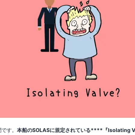
問です。
本船のSOLASに規定されている****『Isolating 