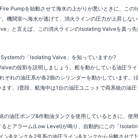
 Fire Pumpを始動させて海水の上がりが悪いときに、このIsola
す。機関室へ海水が逃げて、消火ラインの圧力が上昇しない
g Valve」と言えば、この消火ラインのIsolating Valveを
ar Systemの「Isolating Valve」を知っていますか?
ng Valveの役割を説明しましょう。舵を動かしている油圧ライン
れぞれの油圧系が各2個のシリンダーを動かしています。(
います。)普段、航海中は1台の油圧ユニットで両系統の油圧
。
系統の油圧ポンプ&作動油タンクを使用しているときに、使
アラーム(Low Level)が鳴り、自動的にこの「Isolatin
イン&タンクを2号系の油圧ライン&タンクから分離させて