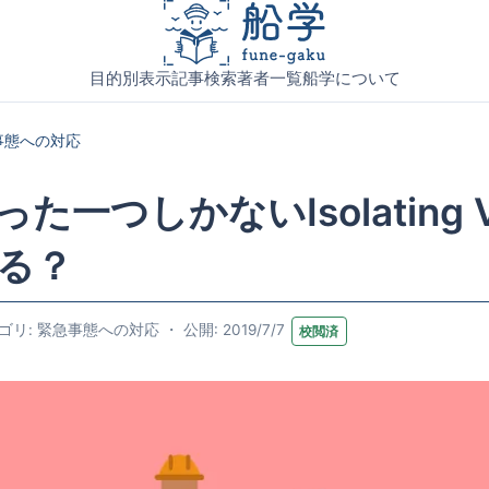
目的別表示
記事検索
著者一覧
船学について
事態への対応
た一つしかないIsolating V
る？
ゴリ: 緊急事態への対応 ・ 公開: 2019/7/7
校閲済