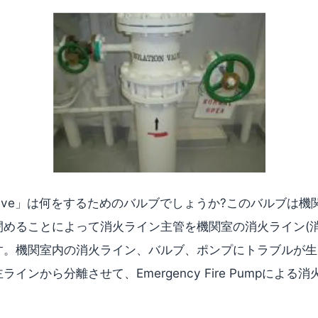
ng Valve」は何をするためのバルブでしょうか?このバルブは
閉めることによって消火ライン主管を機関室の消火ライン(消
す。機関室内の消火ライン、バルブ、ポンプにトラブルが生
インから分離させて、Emergency Fire Pumpによ
。