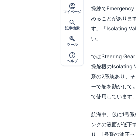
操練でEmergency
マイページ
めることがありま
す。「Isolatin
記事検索
い。
ツール
ではSteering Ge
ヘルプ
操舵機のIsolati
系の2系統あり、そ
ーで舵を動かして
て使用しています
航海中、仮に1号
ンクの液面が低下すると
り、1号系の油圧ラ