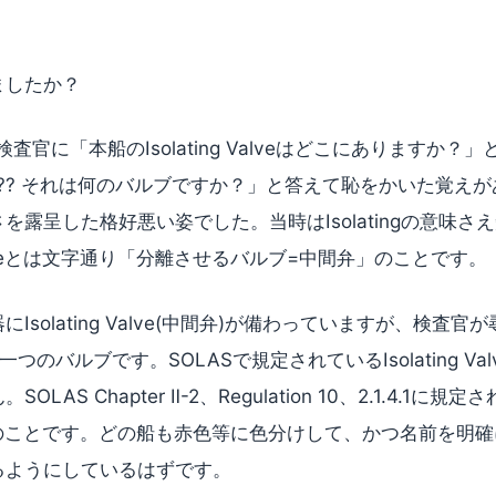
ましたか？
査官に「本船のIsolating Valveはどこにありますか？
 Valve??? それは何のバルブですか？」と答えて恥をかいた覚
を露呈した格好悪い姿でした。当時はIsolatingの意味さ
g Valveとは文字通り「分離させるバルブ=中間弁」のことです。
solating Valve(中間弁)が備わっていますが、検査官が尋ね
一つのバルブです。SOLASで規定されているIsolating V
LAS Chapter Ⅱ-2、Regulation 10、2.1.4.1
 Valveのことです。どの船も赤色等に色分けして、かつ名前を
るようにしているはずです。