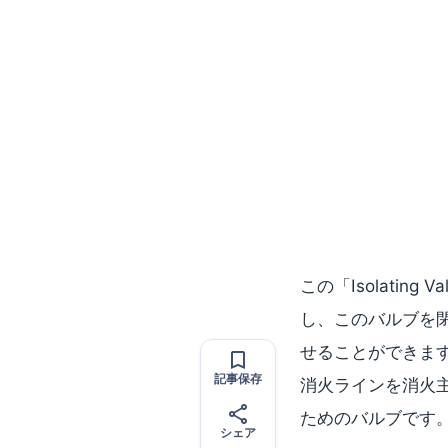
この「Isolati
し、このバルブを
せることができま
記事保存
消火ラインを消火主ラ
ためのバルブです
シェア