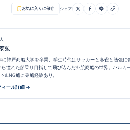
お気に入りに保存
シェア
人
 泰弘
81年に神戸商船大学を卒業、学生時代はサッカーと麻雀と勉強に
から憧れた船乗り目指して飛び込んだ外航商船の世界。バルカ
くのLNG船に乗船経験あり。
フィール詳細 →