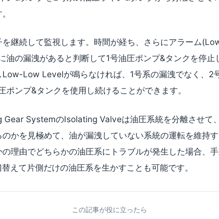
す。
継続して監視します。時間が経ち、さらにアラーム(Low-Lo
に油の漏洩があると判断して1号油圧ポンプ&タンクを停止
ow-Low Levelが鳴らなければ、1号系の漏洩でなく、
油圧ポンプ&タンクを使用し続けることができます。
g Gear SystemのIsolating Valveは油圧系統を分離
るのかを見極めて、油が漏洩していない系統の運転を維持す
かの理由でどちらかの油圧系にトラブルが発生した場合、手
Valveを切替えて片側だけの油圧系を生かすことも可能です。
この記事が役に立ったら