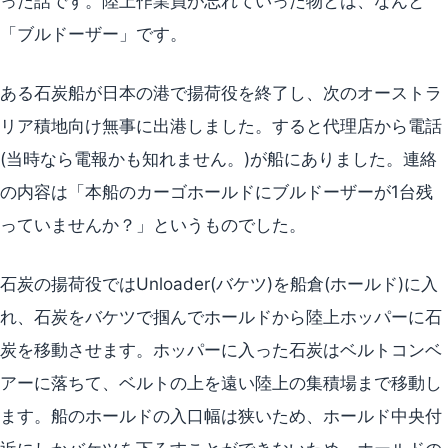
った話です。陸上作業員が忘れていった物とは、なんと
「ブルドーザー」です。
ある石炭船が日本の港で揚荷役を終了し、次のオーストラ
リア積地向け無事に出港しました。すると代理店から電話
(当時なら電報かも知れません。)が船にありました。連絡
の内容は「本船のカーゴホールドにブルドーザーが1台残
っていませんか？」というものでした。
石炭の揚荷役ではUnloader(バケツ)を船倉(ホールド)に入
れ、石炭をバケツで掴んでホールドから陸上ホッパーに石
炭を移動させます。ホッパーに入った石炭はベルトコンベ
アーに落ちて、ベルトの上を遠い陸上の集積場まで移動し
ます。船のホールドの入口幅は狭いため、ホールド中央付