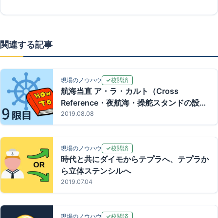
関連する記事
校閲済
現場のノウハウ
航海当直 ア・ラ・カルト（Cross
Reference・夜航海・操舵スタンドの設定
値）
2019.08.08
校閲済
現場のノウハウ
時代と共にダイモからテプラへ、テプラか
ら立体ステンシルへ
2019.07.04
校閲済
現場のノウハウ