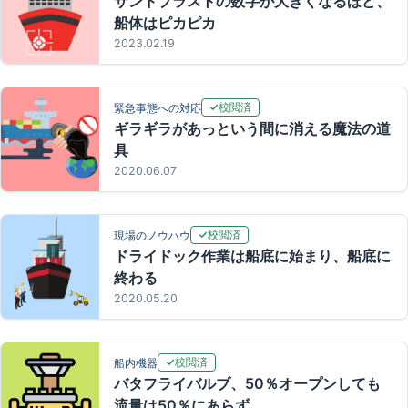
サンドブラストの数字が大きくなるほど、
船体はピカピカ
2023.02.19
校閲済
緊急事態への対応
ギラギラがあっという間に消える魔法の道
具
2020.06.07
校閲済
現場のノウハウ
ドライドック作業は船底に始まり、船底に
終わる
2020.05.20
校閲済
船内機器
バタフライバルブ、50％オープンしても
流量は50％にあらず