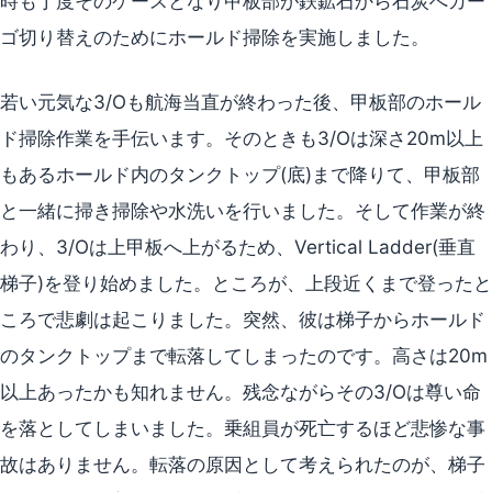
時も丁度そのケースとなり甲板部が鉄鉱石から石炭へカー
ゴ切り替えのためにホールド掃除を実施しました。
若い元気な3/Oも航海当直が終わった後、甲板部のホール
ド掃除作業を手伝います。そのときも3/Oは深さ20m以上
もあるホールド内のタンクトップ(底)まで降りて、甲板部
と一緒に掃き掃除や水洗いを行いました。そして作業が終
わり、3/Oは上甲板へ上がるため、Vertical Ladder(垂直
梯子)を登り始めました。ところが、上段近くまで登ったと
ころで悲劇は起こりました。突然、彼は梯子からホールド
のタンクトップまで転落してしまったのです。高さは20m
以上あったかも知れません。残念ながらその3/Oは尊い命
を落としてしまいました。乗組員が死亡するほど悲惨な事
故はありません。転落の原因として考えられたのが、梯子