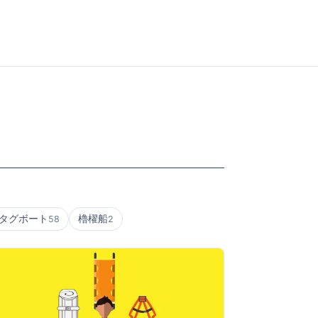
タグボート
櫓櫂船
58
2