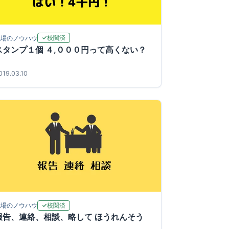
校閲済
現場のノウハウ
スタンプ１個 ４,０００円って高くない？
019.03.10
校閲済
現場のノウハウ
報告、連絡、相談、略して ほうれんそう