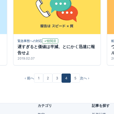
校閲済
緊急事態への対応
遅すぎると価値は半減、とにかく迅速に報
告せよ
2019.02.07
2
‹ 前へ
1
2
3
4
5
次へ ›
カテゴリ
記事を探す