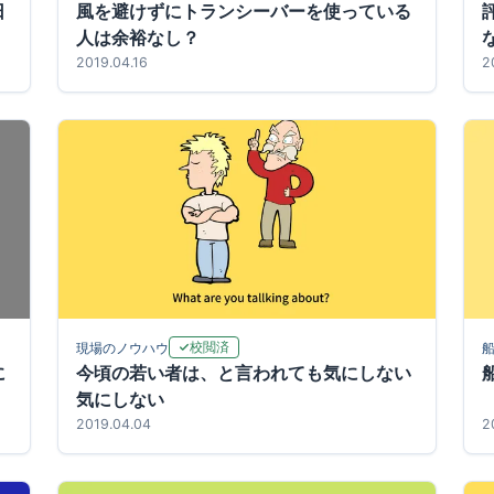
日
風を避けずにトランシーバーを使っている
人は余裕なし？
2019.04.16
2
校閲済
現場のノウハウ
に
今頃の若い者は、と言われても気にしない
気にしない
2019.04.04
2