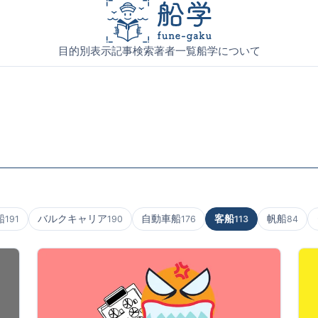
目的別表示
記事検索
著者一覧
船学について
船
バルクキャリア
自動車船
客船
帆船
191
190
176
113
84