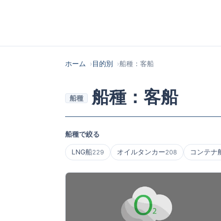
ホーム
目的別
船種：客船
船種：客船
船種
船種で絞る
LNG船
オイルタンカー
コンテナ
229
208