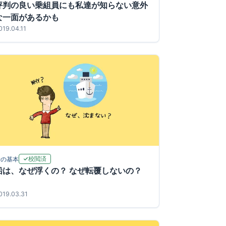
評判の良い乗組員にも私達が知らない意外
な一面があるかも
019.04.11
校閲済
船の基本
船は、なぜ浮くの？ なぜ転覆しないの？
019.03.31