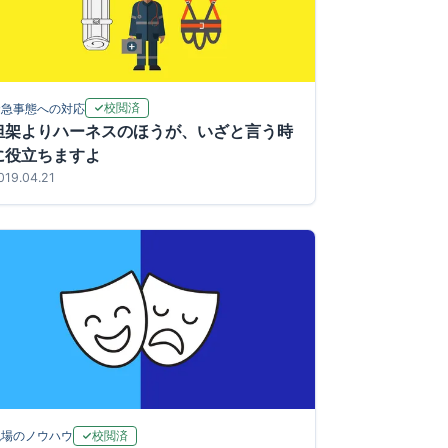
校閲済
緊急事態への対応
担架よりハーネスのほうが、いざと言う時
に役立ちますよ
019.04.21
校閲済
現場のノウハウ