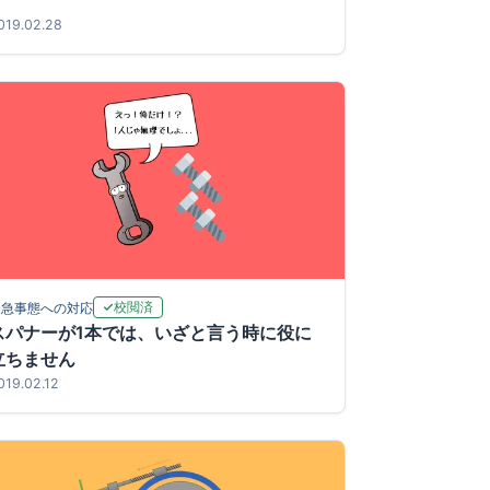
019.02.28
校閲済
緊急事態への対応
スパナーが1本では、いざと言う時に役に
立ちません
019.02.12