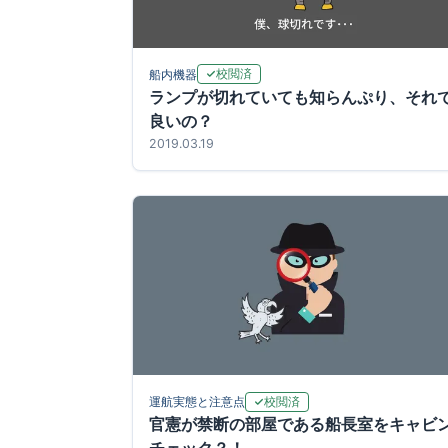
校閲済
船内機器
ランプが切れていても知らんぷり、それ
良いの？
2019.03.19
校閲済
運航実態と注意点
官憲が禁断の部屋である船長室をキャビ