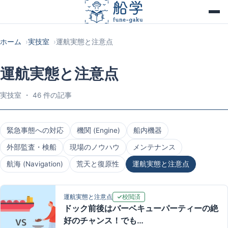
ホーム
実技室
運航実態と注意点
運航実態と注意点
実技室 ・ 46 件の記事
緊急事態への対応
機関 (Engine)
船内機器
外部監査・検船
現場のノウハウ
メンテナンス
航海 (Navigation)
荒天と復原性
運航実態と注意点
校閲済
運航実態と注意点
ドック前後はバーベキューパーティーの絶
好のチャンス！でも…