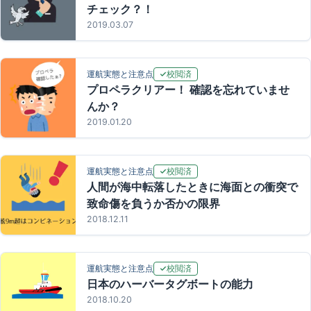
チェック？！
2019.03.07
校閲済
運航実態と注意点
プロペラクリアー！ 確認を忘れていませ
んか？
2019.01.20
校閲済
運航実態と注意点
人間が海中転落したときに海面との衝突で
致命傷を負うか否かの限界
2018.12.11
校閲済
運航実態と注意点
日本のハーバータグボートの能力
2018.10.20