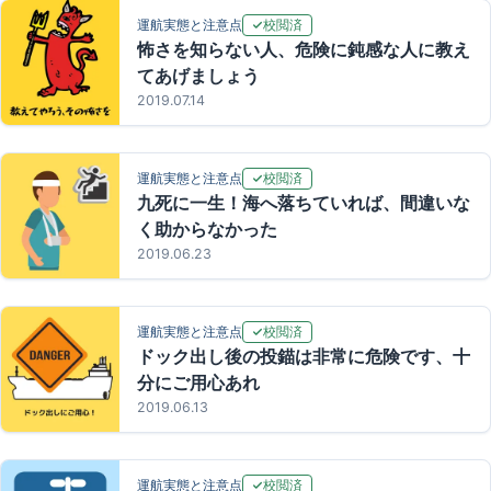
校閲済
運航実態と注意点
怖さを知らない人、危険に鈍感な人に教え
てあげましょう
2019.07.14
校閲済
運航実態と注意点
九死に一生！海へ落ちていれば、間違いな
く助からなかった
2019.06.23
校閲済
運航実態と注意点
ドック出し後の投錨は非常に危険です、十
分にご用心あれ
2019.06.13
校閲済
運航実態と注意点