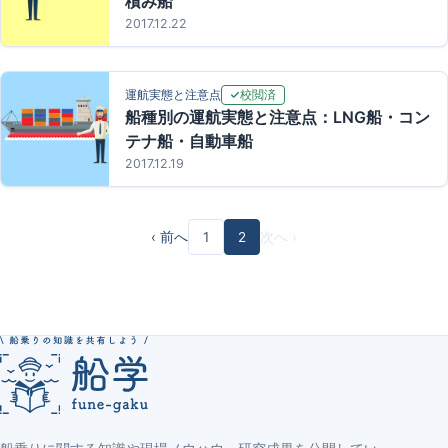
積み船
2017.12.22
校閲済
運航実態と注意点
船種別の運航実態と注意点：LNG船・コン
テナ船・自動車船
2017.12.19
‹ 前へ
1
2
次へ ›