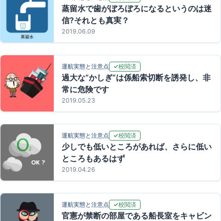
蒸留水で歯がぼろぼろになるというのは迷
信?それとも真実？
2019.06.09
校閲済
運航実態と注意点
過大な“かしぎ”は係船索切断を誘発し、非
常に危険です
2019.05.23
校閲済
運航実態と注意点
少しでも低いところがあれば、さらに低い
ところもあるはず
2019.04.26
校閲済
運航実態と注意点
官憲が禁断の部屋である船長室をキャビン