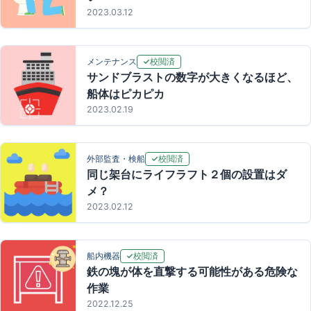
2023.03.12
校閲済
メンテナンス
サンドブラストの数字が大きくなるほど、
船体はピカピカ
2023.02.19
校閲済
外部監査・検船
同じ架台にライフラフト２個の設置はダ
メ？
2023.02.12
校閲済
船内機器
鉄の塊が体を直撃する可能性がある危険な
作業
2022.12.25