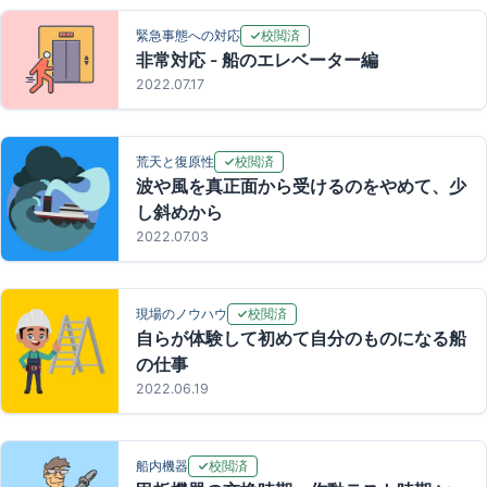
校閲済
緊急事態への対応
非常対応 - 船のエレベーター編
2022.07.17
校閲済
荒天と復原性
波や風を真正面から受けるのをやめて、少
し斜めから
2022.07.03
校閲済
現場のノウハウ
自らが体験して初めて自分のものになる船
の仕事
2022.06.19
校閲済
船内機器