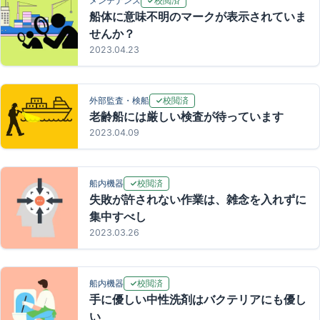
校閲済
メンテナンス
船体に意味不明のマークが表示されていま
せんか？
2023.04.23
校閲済
外部監査・検船
老齢船には厳しい検査が待っています
2023.04.09
校閲済
船内機器
失敗が許されない作業は、雑念を入れずに
集中すべし
2023.03.26
校閲済
船内機器
手に優しい中性洗剤はバクテリアにも優し
い