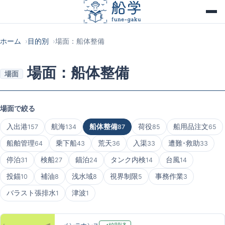
ホーム
目的別
場面：船体整備
場面：船体整備
場面
場面で絞る
入出港
航海
船体整備
荷役
船用品注文
157
134
87
85
65
船舶管理
乗下船
荒天
入渠
遭難･救助
64
43
36
33
33
停泊
検船
錨泊
タンク内検
台風
31
27
24
14
14
投錨
補油
浅水域
視界制限
事務作業
10
8
8
5
3
バラスト張排水
津波
1
1