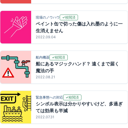
校閲済
現場のノウハウ
ペイント缶で切った傷は入れ墨のように一
生消えません
2022.09.04
校閲済
船内機器
船にあるマジックハンド？ 遠くまで届く
魔法の手
2022.08.21
校閲済
緊急事態への対応
シンボル表示は分かりやすいけど、多過ぎ
ては効果も半減
2022.07.31