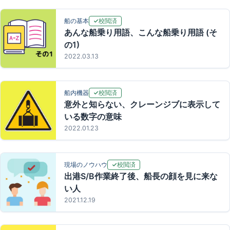
校閲済
船の基本
あんな船乗り用語、こんな船乗り用語 (そ
の1)
2022.03.13
校閲済
船内機器
意外と知らない、クレーンジブに表示して
いる数字の意味
2022.01.23
校閲済
現場のノウハウ
出港S/B作業終了後、船長の顔を見に来な
い人
2021.12.19